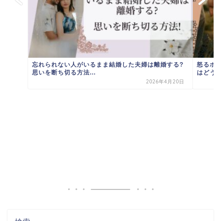
忘れられない人がいるまま結婚した夫婦は離婚する?
怒るポ
思いを断ち切る方法...
はどうす
2026年4月20日